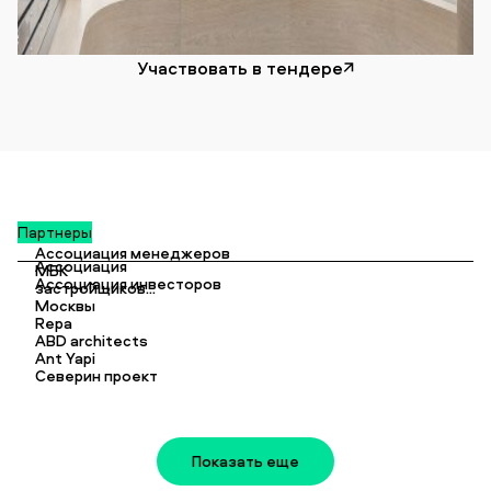
Участвовать в тендере
Партнеры
Ассоциация менеджеров
Ассоциация
МБК
Ассоциация инвесторов
застройщиков
Москвы
Московской области
Repa
ABD architects
Ant Yapi
Северин проект
Показать еще