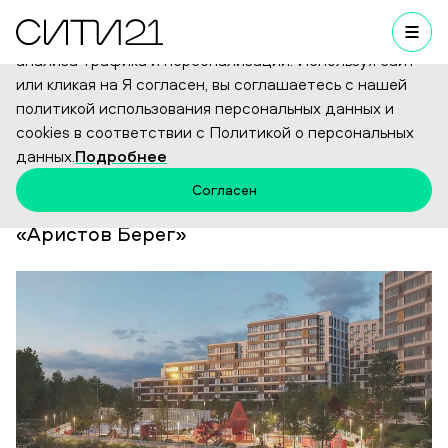
Мы используем cookies для улучшения работы сайта,
анализа трафика и персонализации. Используя сайт
или кликая на Я согласен, вы соглашаетесь с нашей
политикой использования персональных данных и
Назад к новостям
cookies в соответствии с Политикой о персональных
26.01.2026
данных.
Подробнее
«Сити21» выводит на рынок
Согласен
Красногорска новый проект - ЖК
«Аристов Берег»