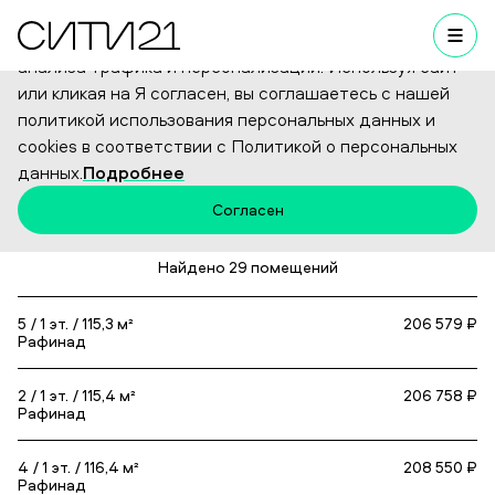
Мы используем cookies для улучшения работы сайта,
анализа трафика и персонализации. Используя сайт
или кликая на Я согласен, вы соглашаетесь с нашей
Коммерческая недвижимость
политикой использования персональных данных и
cookies в соответствии с Политикой о персональных
данных.
Подробнее
Фильтр
Согласен
Найдено 29 помещений
5
1
115,3 м²
206 579 ₽
Рафинад
2
1
115,4 м²
206 758 ₽
Рафинад
4
1
116,4 м²
208 550 ₽
Рафинад